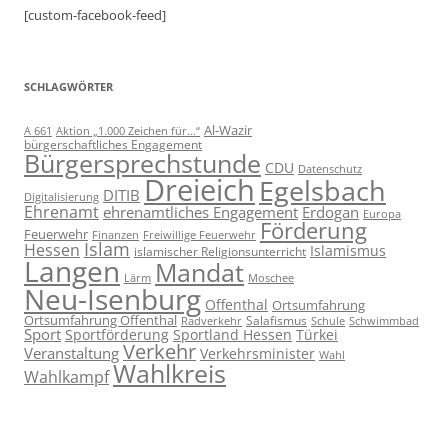
[custom-facebook-feed]
SCHLAGWÖRTER
Al-Wazir
A 661
Aktion „1.000 Zeichen für...“
bürgerschaftliches Engagement
Bürgersprechstunde
CDU
Datenschutz
Dreieich
Egelsbach
DITIB
Digitalisierung
Ehrenamt
ehrenamtliches Engagement
Erdogan
Europa
Förderung
Feuerwehr
Freiwillige Feuerwehr
Finanzen
Islam
Hessen
Islamismus
islamischer Religionsunterricht
Langen
Mandat
Lärm
Moschee
Neu-Isenburg
Offenthal
Ortsumfahrung
Ortsumfahrung Offenthal
Salafismus
Radverkehr
Schwimmbad
Schule
Sport
Sportförderung
Sportland Hessen
Türkei
Verkehr
Veranstaltung
Verkehrsminister
Wahl
Wahlkreis
Wahlkampf