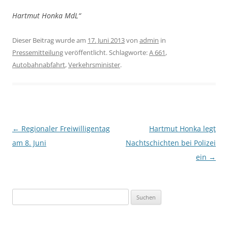
Hartmut Honka MdL“
Dieser Beitrag wurde am
17. Juni 2013
von
admin
in
Pressemitteilung
veröffentlicht. Schlagworte:
A 661
,
Autobahnabfahrt
,
Verkehrsminister
.
Beitragsnavigation
←
Regionaler Freiwilligentag
Hartmut Honka legt
am 8. Juni
Nachtschichten bei Polizei
ein
→
Suchen
nach: