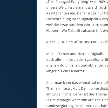
„This Changed Everything“ war 1989. G
unsere Welt. Insofern muss sich auch 
Realität anpassen. Daher ist es nur f
Fortschreibung ihrer Digitalpolitik v
weil die erste aus dem Jahr 2016 stam
Hessen – Wo Zukunft zuhause ist“, ein
(Beifall CDU und BÜNDNIS 90/DIE GR
Meine Damen und Herren, Digitalisieru
doch alle – in fast jedem gesellschaft
intensiv durchgehen und abhandeln w
länger als ein Plenartag.
Aber man kann das einmal auf den all
Thema Infrastruktur. Denn ohne digita
am Ende nichts. Daher ist das Thema 
Digitalstrategie weiterhin auf Top 1 d
Landesregierung in all ihren Geschäfts