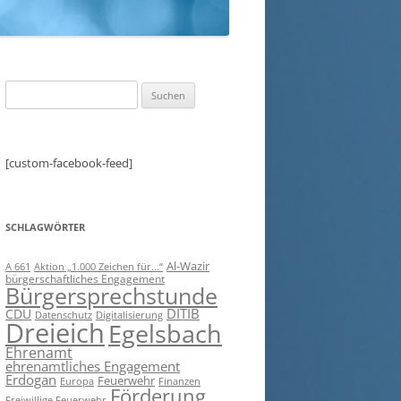
Suchen
nach:
[custom-facebook-feed]
SCHLAGWÖRTER
Al-Wazir
A 661
Aktion „1.000 Zeichen für...“
bürgerschaftliches Engagement
Bürgersprechstunde
DITIB
CDU
Digitalisierung
Datenschutz
Dreieich
Egelsbach
Ehrenamt
ehrenamtliches Engagement
Erdogan
Feuerwehr
Europa
Finanzen
Förderung
Freiwillige Feuerwehr