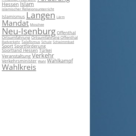
Islam
Hessen
islamischer Religionsunterricht
Langen
Islamismus
Lärm
Mandat
Moschee
Neu-Isenburg
Offenthal
Ortsumfahrung
Ortsumfahrung Offenthal
Salafismus
Radverkehr
Schwimmbad
Schule
Sport
Sportförderung
Sportland Hessen
Türkei
Verkehr
Veranstaltung
Wahlkampf
Verkehrsminister
Wahl
Wahlkreis