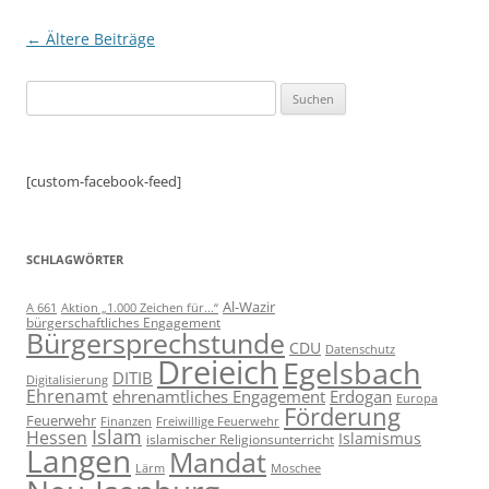
Beitragsnavigation
←
Ältere Beiträge
Suchen
nach:
[custom-facebook-feed]
SCHLAGWÖRTER
Al-Wazir
A 661
Aktion „1.000 Zeichen für...“
bürgerschaftliches Engagement
Bürgersprechstunde
CDU
Datenschutz
Dreieich
Egelsbach
DITIB
Digitalisierung
Ehrenamt
ehrenamtliches Engagement
Erdogan
Europa
Förderung
Feuerwehr
Freiwillige Feuerwehr
Finanzen
Islam
Hessen
Islamismus
islamischer Religionsunterricht
Langen
Mandat
Lärm
Moschee