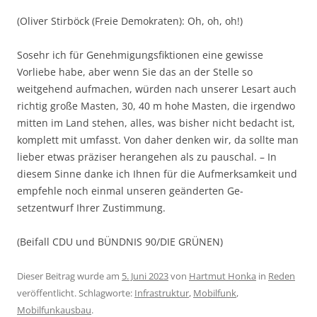
(Oliver Stirböck (Freie Demokraten): Oh, oh, oh!)
Sosehr ich für Genehmigungsfiktionen eine gewisse
Vorliebe habe, aber wenn Sie das an der Stelle so
weitgehend aufmachen, würden nach unserer Lesart auch
richtig große Masten, 30, 40 m hohe Masten, die irgendwo
mitten im Land stehen, alles, was bisher nicht bedacht ist,
komplett mit umfasst. Von daher denken wir, da sollte man
lieber etwas präziser herangehen als zu pauschal. – In
diesem Sinne danke ich Ihnen für die Aufmerksamkeit und
empfehle noch einmal unseren geänderten Ge-
setzentwurf Ihrer Zustimmung.
(Beifall CDU und BÜNDNIS 90/DIE GRÜNEN)
Dieser Beitrag wurde am
5. Juni 2023
von
Hartmut Honka
in
Reden
veröffentlicht. Schlagworte:
Infrastruktur
,
Mobilfunk
,
Mobilfunkausbau
.