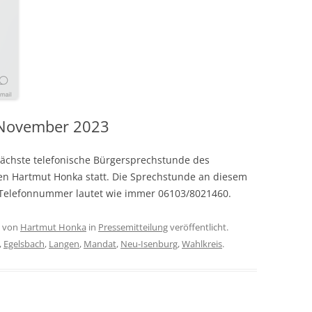
 November 2023
nächste telefonische Bürgersprechstunde des
n Hartmut Honka statt. Die Sprechstunde an diesem
ie Telefonnummer lautet wie immer 06103/8021460.
von
Hartmut Honka
in
Pressemitteilung
veröffentlicht.
,
Egelsbach
,
Langen
,
Mandat
,
Neu-Isenburg
,
Wahlkreis
.