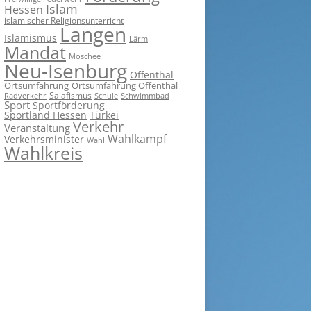
Islam
Hessen
islamischer Religionsunterricht
Langen
Islamismus
Lärm
Mandat
Moschee
Neu-Isenburg
Offenthal
Ortsumfahrung
Ortsumfahrung Offenthal
Salafismus
Radverkehr
Schwimmbad
Schule
Sport
Sportförderung
Sportland Hessen
Türkei
Verkehr
Veranstaltung
Wahlkampf
Verkehrsminister
Wahl
Wahlkreis