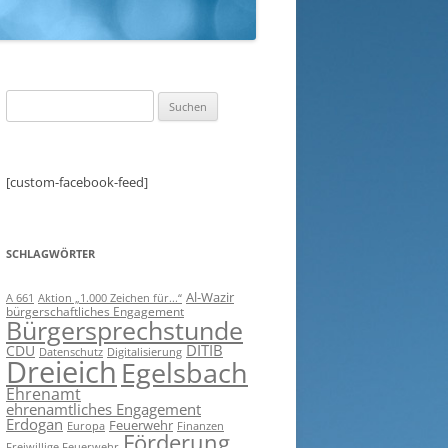
Suchen
nach:
[custom-facebook-feed]
SCHLAGWÖRTER
Al-Wazir
A 661
Aktion „1.000 Zeichen für...“
bürgerschaftliches Engagement
Bürgersprechstunde
DITIB
CDU
Digitalisierung
Datenschutz
Dreieich
Egelsbach
Ehrenamt
ehrenamtliches Engagement
Erdogan
Feuerwehr
Europa
Finanzen
Förderung
Freiwillige Feuerwehr