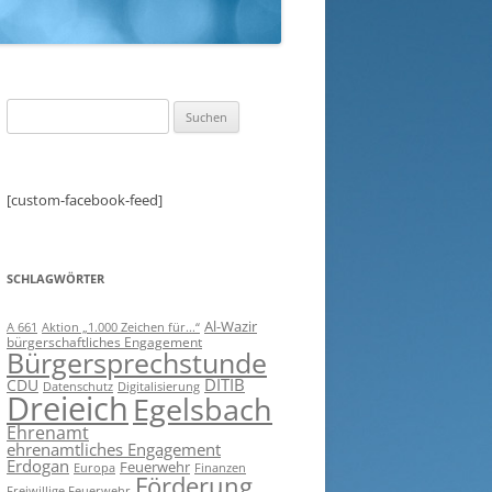
Suchen
nach:
[custom-facebook-feed]
SCHLAGWÖRTER
Al-Wazir
A 661
Aktion „1.000 Zeichen für...“
bürgerschaftliches Engagement
Bürgersprechstunde
DITIB
CDU
Digitalisierung
Datenschutz
Dreieich
Egelsbach
Ehrenamt
ehrenamtliches Engagement
Erdogan
Feuerwehr
Europa
Finanzen
Förderung
Freiwillige Feuerwehr