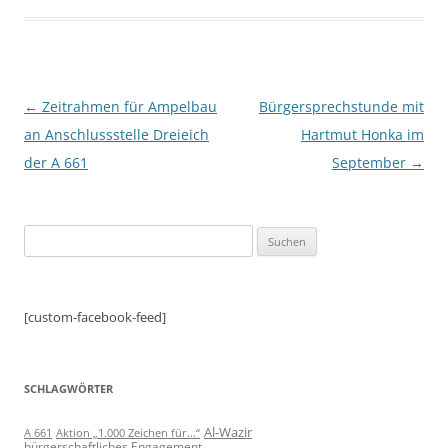
Beitragsnavigation
←
Zeitrahmen für Ampelbau
Bürgersprechstunde mit
an Anschlussstelle Dreieich
Hartmut Honka im
der A 661
September
→
Suchen
nach:
[custom-facebook-feed]
SCHLAGWÖRTER
Al-Wazir
A 661
Aktion „1.000 Zeichen für...“
bürgerschaftliches Engagement