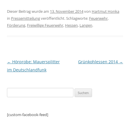
Dieser Beitrag wurde am
13. November 2014
von
Hartmut Honka
in
Pressemitteilung
veröffentlicht. Schlagworte:
Feuerwehr
,
Förderung
,
Freiwillige Feuerwehr
,
Hessen
,
Langen
.
Beitragsnavigation
←
Hörprobe: Mauersplitter
Grünkohlessen 2014
→
im Deutschlandfunk
Suchen
nach:
[custom-facebook-feed]