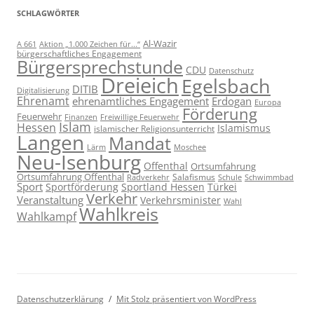
SCHLAGWÖRTER
Al-Wazir
A 661
Aktion „1.000 Zeichen für...“
bürgerschaftliches Engagement
Bürgersprechstunde
CDU
Datenschutz
Dreieich
Egelsbach
DITIB
Digitalisierung
Ehrenamt
ehrenamtliches Engagement
Erdogan
Europa
Förderung
Feuerwehr
Freiwillige Feuerwehr
Finanzen
Islam
Hessen
Islamismus
islamischer Religionsunterricht
Langen
Mandat
Lärm
Moschee
Neu-Isenburg
Offenthal
Ortsumfahrung
Ortsumfahrung Offenthal
Salafismus
Radverkehr
Schwimmbad
Schule
Sport
Sportförderung
Sportland Hessen
Türkei
Verkehr
Veranstaltung
Verkehrsminister
Wahl
Wahlkreis
Wahlkampf
Datenschutzerklärung
Mit Stolz präsentiert von WordPress