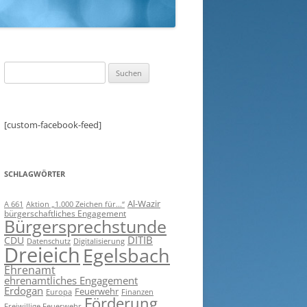
Suchen
nach:
[custom-facebook-feed]
SCHLAGWÖRTER
Al-Wazir
A 661
Aktion „1.000 Zeichen für...“
bürgerschaftliches Engagement
Bürgersprechstunde
DITIB
CDU
Digitalisierung
Datenschutz
Dreieich
Egelsbach
Ehrenamt
ehrenamtliches Engagement
Erdogan
Feuerwehr
Europa
Finanzen
Förderung
Freiwillige Feuerwehr