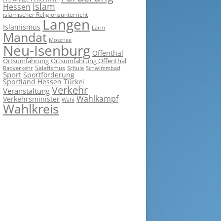
Islam
Hessen
islamischer Religionsunterricht
Langen
Islamismus
Lärm
Mandat
Moschee
Neu-Isenburg
Offenthal
Ortsumfahrung
Ortsumfahrung Offenthal
Salafismus
Radverkehr
Schwimmbad
Schule
Sport
Sportförderung
Sportland Hessen
Türkei
Verkehr
Veranstaltung
Wahlkampf
Verkehrsminister
Wahl
Wahlkreis