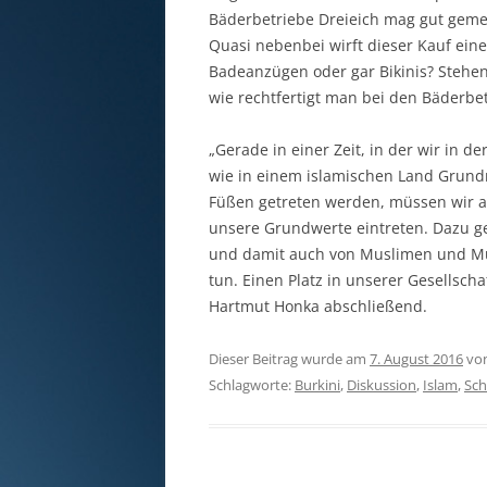
Bäderbetriebe Dreieich mag gut gemei
Quasi nebenbei wirft dieser Kauf ein
Badeanzügen oder gar Bikinis? Stehen
wie rechtfertigt man bei den Bäderbe
„Gerade in einer Zeit, in der wir in 
wie in einem islamischen Land Grund
Füßen getreten werden, müssen wir al
unsere Grundwerte eintreten. Dazu g
und damit auch von Muslimen und Mus
tun. Einen Platz in unserer Gesellscha
Hartmut Honka abschließend.
Dieser Beitrag wurde am
7. August 2016
vo
Schlagworte:
Burkini
,
Diskussion
,
Islam
,
Sc