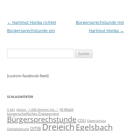
Beitragsnavigation
←
Hartmut Honka richtet
Bürgersprechstunde mit
Bürgersprechstunde ein
Hartmut Honka
→
Suchen
nach:
[custom-facebook-feed]
SCHLAGWÖRTER
Al-Wazir
A 661
Aktion „1.000 Zeichen für...“
bürgerschaftliches Engagement
Bürgersprechstunde
CDU
Datenschutz
Dreieich
Egelsbach
DITIB
Digitalisierung