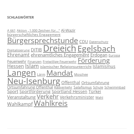
SCHLAGWÖRTER
Al-Wazir
A 661
Aktion „1.000 Zeichen für...“
bürgerschaftliches Engagement
Bürgersprechstunde
CDU
Datenschutz
Dreieich
Egelsbach
DITIB
Digitalisierung
Ehrenamt
ehrenamtliches Engagement
Erdogan
Europa
Förderung
Feuerwehr
Freiwillige Feuerwehr
Finanzen
Islam
Hessen
Islamismus
islamischer Religionsunterricht
Langen
Mandat
Lärm
Moschee
Neu-Isenburg
Offenthal
Ortsumfahrung
Ortsumfahrung Offenthal
Salafismus
Radverkehr
Schwimmbad
Schule
Sport
Sportförderung
Sportland Hessen
Türkei
Verkehr
Veranstaltung
Verkehrsminister
Wahl
Wahlkreis
Wahlkampf