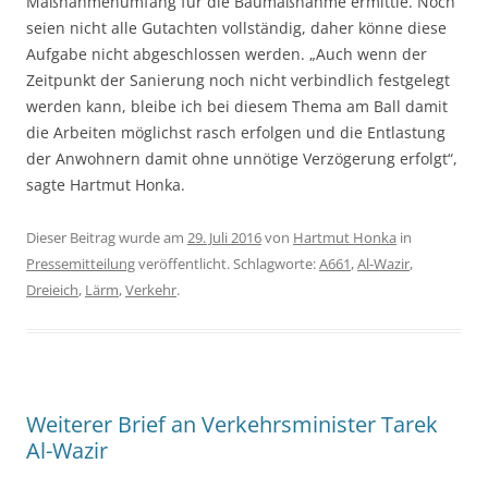
Maßnahmenumfang für die Baumaßnahme ermittle. Noch
seien nicht alle Gutachten vollständig, daher könne diese
Aufgabe nicht abgeschlossen werden. „Auch wenn der
Zeitpunkt der Sanierung noch nicht verbindlich festgelegt
werden kann, bleibe ich bei diesem Thema am Ball damit
die Arbeiten möglichst rasch erfolgen und die Entlastung
der Anwohnern damit ohne unnötige Verzögerung erfolgt“,
sagte Hartmut Honka.
Dieser Beitrag wurde am
29. Juli 2016
von
Hartmut Honka
in
Pressemitteilung
veröffentlicht. Schlagworte:
A661
,
Al-Wazir
,
Dreieich
,
Lärm
,
Verkehr
.
Weiterer Brief an Verkehrsminister Tarek
Al-Wazir