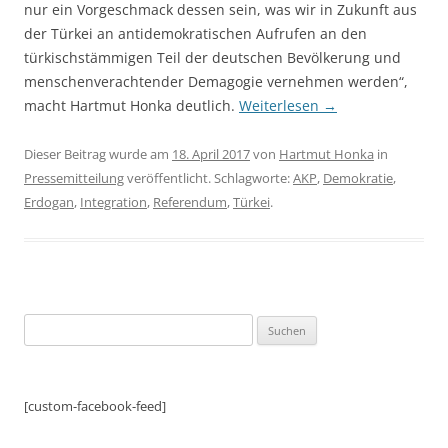
nur ein Vorgeschmack dessen sein, was wir in Zukunft aus
der Türkei an antidemokratischen Aufrufen an den
türkischstämmigen Teil der deutschen Bevölkerung und
menschenverachtender Demagogie vernehmen werden“,
macht Hartmut Honka deutlich.
Weiterlesen
→
Dieser Beitrag wurde am
18. April 2017
von
Hartmut Honka
in
Pressemitteilung
veröffentlicht. Schlagworte:
AKP
,
Demokratie
,
Erdogan
,
Integration
,
Referendum
,
Türkei
.
Suchen
nach:
[custom-facebook-feed]