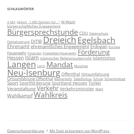
SCHLAGWÖRTER
Al-Wazir
A 661
Aktion „1.000 Zeichen für...“
bürgerschaftliches Engagement
Bürgersprechstunde
CDU
Datenschutz
Dreieich
Egelsbach
DITIB
Digitalisierung
Ehrenamt
ehrenamtliches Engagement
Erdogan
Europa
Förderung
Feuerwehr
Freiwillige Feuerwehr
Finanzen
Islam
Hessen
Islamismus
islamischer Religionsunterricht
Langen
Mandat
Lärm
Moschee
Neu-Isenburg
Offenthal
Ortsumfahrung
Ortsumfahrung Offenthal
Salafismus
Radverkehr
Schwimmbad
Schule
Sport
Sportförderung
Sportland Hessen
Türkei
Verkehr
Veranstaltung
Verkehrsminister
Wahl
Wahlkreis
Wahlkampf
Datenschutzerklärung
Mit Stolz präsentiert von WordPress