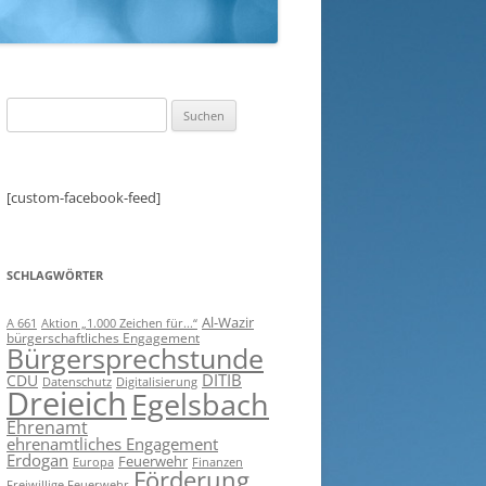
Suchen
nach:
[custom-facebook-feed]
SCHLAGWÖRTER
Al-Wazir
A 661
Aktion „1.000 Zeichen für...“
bürgerschaftliches Engagement
Bürgersprechstunde
DITIB
CDU
Digitalisierung
Datenschutz
Dreieich
Egelsbach
Ehrenamt
ehrenamtliches Engagement
Erdogan
Feuerwehr
Europa
Finanzen
Förderung
Freiwillige Feuerwehr