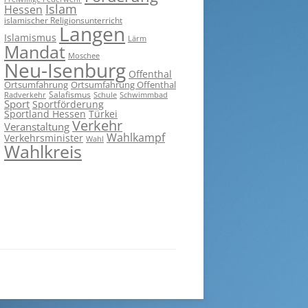
Islam
Hessen
islamischer Religionsunterricht
Langen
Islamismus
Lärm
Mandat
Moschee
Neu-Isenburg
Offenthal
Ortsumfahrung
Ortsumfahrung Offenthal
Salafismus
Radverkehr
Schwimmbad
Schule
Sport
Sportförderung
Sportland Hessen
Türkei
Verkehr
Veranstaltung
Wahlkampf
Verkehrsminister
Wahl
Wahlkreis