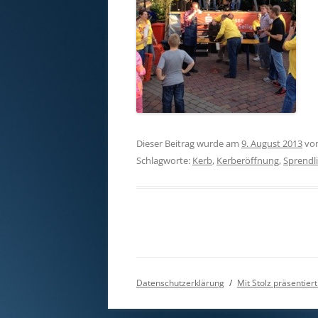
Dieser Beitrag wurde am
9. August 2013
vo
Schlagworte:
Kerb
,
Kerberöffnung
,
Sprendl
Datenschutzerklärung
Mit Stolz präsentie