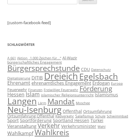
nach:
[custom-facebook-feed]
SCHLAGWÖRTER
Al-Wazir
A 661
Aktion „1.000 Zeichen für...“
bürgerschaftliches Engagement
Bürgersprechstunde
CDU
Datenschutz
Dreieich
Egelsbach
DITIB
Digitalisierung
Ehrenamt
ehrenamtliches Engagement
Erdogan
Europa
Förderung
Feuerwehr
Freiwillige Feuerwehr
Finanzen
Islam
Hessen
Islamismus
islamischer Religionsunterricht
Langen
Mandat
Lärm
Moschee
Neu-Isenburg
Offenthal
Ortsumfahrung
Ortsumfahrung Offenthal
Salafismus
Radverkehr
Schwimmbad
Schule
Sport
Sportförderung
Sportland Hessen
Türkei
Verkehr
Veranstaltung
Verkehrsminister
Wahl
Wahlkreis
Wahlkampf