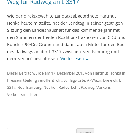
Weg für Radweg an L 3317
Wie der direktgewählte Landtagsabgeordnete Hartmut
Honka heute mitteilte, hat der Landtag in seiner gestrigen
Sitzung den Landeshaushalt für das kommende Jahr mit
den Stimmen der beiden Koalitionsfraktionen von CDU und
Bündnis 90/Die Grünen und damit auch Mittel für den Bau
des Radwegs an der L 3317 zwischen Neu-Isenburg und
dem Neuhof beschlossen.
Weiterlesen
→
Dieser Beitrag wurde am
17. Dezember 2015
von
Hartmut Honka
in
Pressemitteilung
veröffentlicht. Schlagworte:
Al-Wazir
,
Dreieich
,
L
3317
,
Neu-Isenburg
,
Neuhof
,
Radverkehr
,
Radweg
,
Verkehr
,
Verkehrsminister
.
Suchen