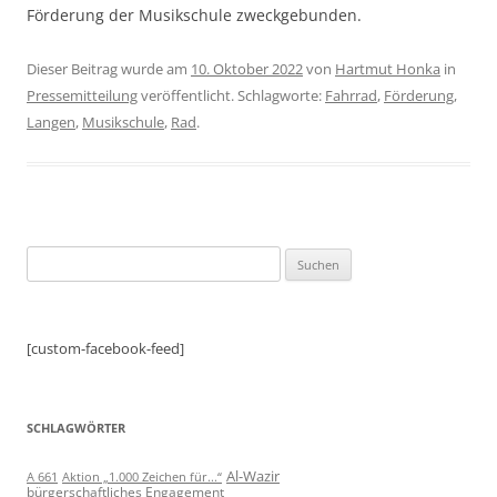
Förderung der Musikschule zweckgebunden.
Dieser Beitrag wurde am
10. Oktober 2022
von
Hartmut Honka
in
Pressemitteilung
veröffentlicht. Schlagworte:
Fahrrad
,
Förderung
,
Langen
,
Musikschule
,
Rad
.
Suchen
nach:
[custom-facebook-feed]
SCHLAGWÖRTER
Al-Wazir
A 661
Aktion „1.000 Zeichen für...“
bürgerschaftliches Engagement