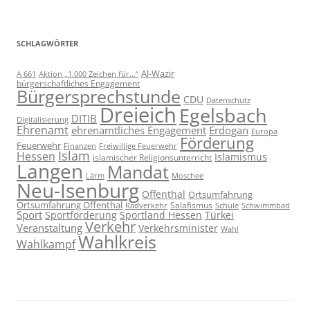
SCHLAGWÖRTER
Al-Wazir
A 661
Aktion „1.000 Zeichen für...“
bürgerschaftliches Engagement
Bürgersprechstunde
CDU
Datenschutz
Dreieich
Egelsbach
DITIB
Digitalisierung
Ehrenamt
ehrenamtliches Engagement
Erdogan
Europa
Förderung
Feuerwehr
Freiwillige Feuerwehr
Finanzen
Islam
Hessen
Islamismus
islamischer Religionsunterricht
Langen
Mandat
Lärm
Moschee
Neu-Isenburg
Offenthal
Ortsumfahrung
Ortsumfahrung Offenthal
Salafismus
Radverkehr
Schwimmbad
Schule
Sport
Sportförderung
Sportland Hessen
Türkei
Verkehr
Veranstaltung
Verkehrsminister
Wahl
Wahlkreis
Wahlkampf