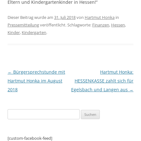
Eltern und Kindergartenkinder in Hessen!“
Dieser Beitrag wurde am
31. Juli 2018
von
Hartmut Honka
in
Pressemitteilung
veröffentlicht. Schlagworte:
Finanzen
,
Hessen
,
Kinder
,
Kindergarten
.
Beitragsnavigation
←
Bürgersprechstunde mit
Hartmut Honka:
Hartmut Honka im August
HESSENKASSE zahlt sich für
2018
Egelsbach und Langen aus
→
Suchen
nach:
[custom-facebook-feed]