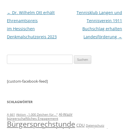
Beitragsnavigation
←
Dr. Wilhelm Ott erhält
Tennisklub Langen und
Ehrenamtspreis
Tennisverein 1911
im Hessischen
Buchschlag erhalten
Denkmalschutzpreis 2023
Landesförderung
→
Suchen
nach:
[custom-facebook-feed]
SCHLAGWÖRTER
Al-Wazir
A 661
Aktion „1.000 Zeichen für...“
bürgerschaftliches Engagement
Bürgersprechstunde
CDU
Datenschutz