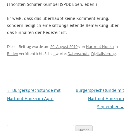
(Thorsten Schäfer-Gümbel (SPD): Eben, eben!)
Er weiß, dass das überhaupt keine Kommentierung,
sondern lediglich eine sitzungsleitende Bemerkung über
das Einhalten der Redezeit ist.
Dieser Beitrag wurde am
20. August 2019
von
Hartmut Honka
in
Reden
veröffentlicht. Schlagworte:
Datenschutz
,
Digitalisierung
.
Beitragsnavigation
←
Bürgersprechstunde mit
Bürgersprechstunde mit
Hartmut Honka im April
Hartmut Honka im
September
→
Suchen