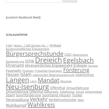
nach:
[custom-facebook-feed]
SCHLAGWÖRTER
Al-Wazir
A 661
Aktion „1.000 Zeichen für...“
bürgerschaftliches Engagement
Bürgersprechstunde
CDU
Datenschutz
Dreieich
Egelsbach
DITIB
Digitalisierung
Ehrenamt
ehrenamtliches Engagement
Erdogan
Europa
Förderung
Feuerwehr
Freiwillige Feuerwehr
Finanzen
Islam
Hessen
Islamismus
islamischer Religionsunterricht
Langen
Mandat
Lärm
Moschee
Neu-Isenburg
Offenthal
Ortsumfahrung
Ortsumfahrung Offenthal
Salafismus
Radverkehr
Schwimmbad
Schule
Sport
Sportförderung
Sportland Hessen
Türkei
Verkehr
Veranstaltung
Verkehrsminister
Wahl
Wahlkreis
Wahlkampf