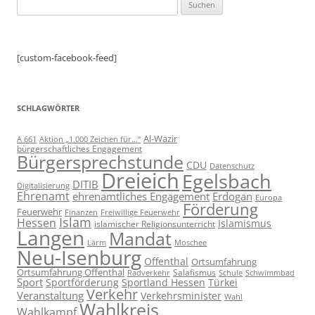
Suchen
nach:
[custom-facebook-feed]
SCHLAGWÖRTER
Al-Wazir
A 661
Aktion „1.000 Zeichen für...“
bürgerschaftliches Engagement
Bürgersprechstunde
CDU
Datenschutz
Dreieich
Egelsbach
DITIB
Digitalisierung
Ehrenamt
ehrenamtliches Engagement
Erdogan
Europa
Förderung
Feuerwehr
Freiwillige Feuerwehr
Finanzen
Islam
Hessen
Islamismus
islamischer Religionsunterricht
Langen
Mandat
Lärm
Moschee
Neu-Isenburg
Offenthal
Ortsumfahrung
Ortsumfahrung Offenthal
Salafismus
Radverkehr
Schwimmbad
Schule
Sport
Sportförderung
Sportland Hessen
Türkei
Verkehr
Veranstaltung
Verkehrsminister
Wahl
Wahlkreis
Wahlkampf