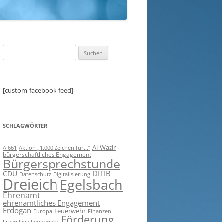
Suchen
nach:
[custom-facebook-feed]
SCHLAGWÖRTER
Al-Wazir
A 661
Aktion „1.000 Zeichen für...“
bürgerschaftliches Engagement
Bürgersprechstunde
DITIB
CDU
Digitalisierung
Datenschutz
Dreieich
Egelsbach
Ehrenamt
ehrenamtliches Engagement
Erdogan
Feuerwehr
Europa
Finanzen
Förderung
Freiwillige Feuerwehr