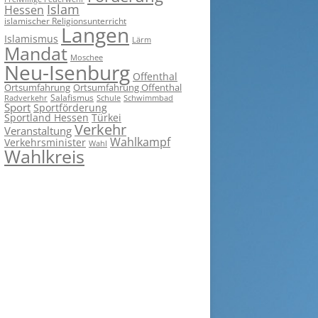
Islam
Hessen
islamischer Religionsunterricht
Langen
Islamismus
Lärm
Mandat
Moschee
Neu-Isenburg
Offenthal
Ortsumfahrung
Ortsumfahrung Offenthal
Salafismus
Radverkehr
Schwimmbad
Schule
Sport
Sportförderung
Sportland Hessen
Türkei
Verkehr
Veranstaltung
Wahlkampf
Verkehrsminister
Wahl
Wahlkreis