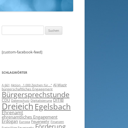
Suchen
nach:
[custom-facebook-feed]
SCHLAGWÖRTER
Al-Wazir
A 661
Aktion „1.000 Zeichen für...“
bürgerschaftliches Engagement
Bürgersprechstunde
DITIB
CDU
Digitalisierung
Datenschutz
Dreieich
Egelsbach
Ehrenamt
ehrenamtliches Engagement
Erdogan
Feuerwehr
Europa
Finanzen
Förderung
Freiwillige Feuerwehr