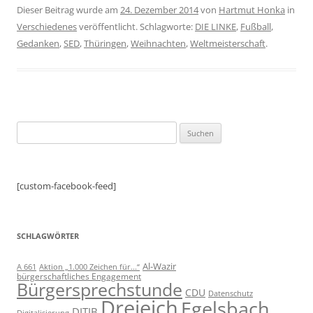
Dieser Beitrag wurde am
24. Dezember 2014
von
Hartmut Honka
in
Verschiedenes
veröffentlicht. Schlagworte:
DIE LINKE
,
Fußball
,
Gedanken
,
SED
,
Thüringen
,
Weihnachten
,
Weltmeisterschaft
.
Suchen
nach:
[custom-facebook-feed]
SCHLAGWÖRTER
Al-Wazir
A 661
Aktion „1.000 Zeichen für...“
bürgerschaftliches Engagement
Bürgersprechstunde
CDU
Datenschutz
Dreieich
Egelsbach
DITIB
Digitalisierung