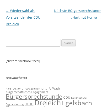
Beitragsnavigation
←
Wiederwahl als
Nächste Bürgersprechstunde
Vorsitzender der CDU
mit Hartmut Honka
→
Dreieich
Suchen
nach:
[custom-facebook-feed]
SCHLAGWÖRTER
Al-Wazir
A 661
Aktion „1.000 Zeichen für...“
bürgerschaftliches Engagement
Bürgersprechstunde
CDU
Datenschutz
Dreieich
Egelsbach
DITIB
Digitalisierung