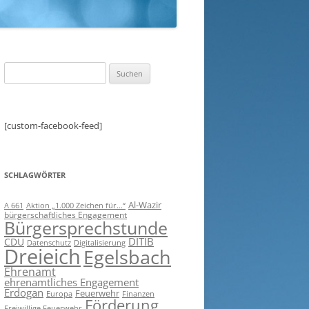
Suchen
nach:
[custom-facebook-feed]
SCHLAGWÖRTER
Al-Wazir
A 661
Aktion „1.000 Zeichen für...“
bürgerschaftliches Engagement
Bürgersprechstunde
DITIB
CDU
Digitalisierung
Datenschutz
Dreieich
Egelsbach
Ehrenamt
ehrenamtliches Engagement
Erdogan
Feuerwehr
Europa
Finanzen
Förderung
Freiwillige Feuerwehr