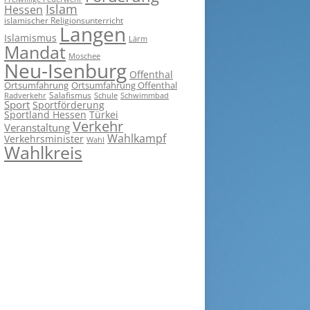
Islam
Hessen
islamischer Religionsunterricht
Langen
Islamismus
Lärm
Mandat
Moschee
Neu-Isenburg
Offenthal
Ortsumfahrung
Ortsumfahrung Offenthal
Salafismus
Radverkehr
Schwimmbad
Schule
Sport
Sportförderung
Sportland Hessen
Türkei
Verkehr
Veranstaltung
Wahlkampf
Verkehrsminister
Wahl
Wahlkreis