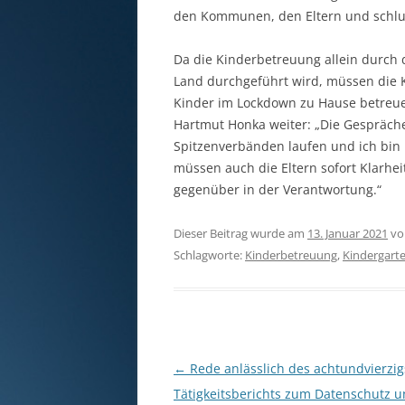
den Kommunen, den Eltern und schlu
Da die Kinderbetreuung allein durch
Land durchgeführt wird, müssen die K
Kinder im Lockdown zu Hause betreuen
Hartmut Honka weiter: „Die Gespräc
Spitzenverbänden laufen und ich bin 
müssen auch die Eltern sofort Klarhe
gegenüber in der Verantwortung.“
Dieser Beitrag wurde am
13. Januar 2021
v
Schlagworte:
Kinderbetreuung
,
Kindergart
Beitragsnavigation
←
Rede anlässlich des achtundvierzig
Tätigkeitsberichts zum Datenschutz 