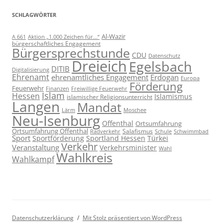
SCHLAGWÖRTER
Al-Wazir
A 661
Aktion „1.000 Zeichen für...“
bürgerschaftliches Engagement
Bürgersprechstunde
CDU
Datenschutz
Dreieich
Egelsbach
DITIB
Digitalisierung
Ehrenamt
ehrenamtliches Engagement
Erdogan
Europa
Förderung
Feuerwehr
Freiwillige Feuerwehr
Finanzen
Islam
Hessen
Islamismus
islamischer Religionsunterricht
Langen
Mandat
Lärm
Moschee
Neu-Isenburg
Offenthal
Ortsumfahrung
Ortsumfahrung Offenthal
Salafismus
Radverkehr
Schwimmbad
Schule
Sport
Sportförderung
Sportland Hessen
Türkei
Verkehr
Veranstaltung
Verkehrsminister
Wahl
Wahlkreis
Wahlkampf
Datenschutzerklärung
Mit Stolz präsentiert von WordPress