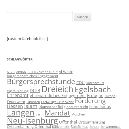
Suchen
nach:
[custom-facebook-feed]
SCHLAGWÖRTER
Al-Wazir
A 661
Aktion „1.000 Zeichen für...“
bürgerschaftliches Engagement
Bürgersprechstunde
CDU
Datenschutz
Dreieich
Egelsbach
DITIB
Digitalisierung
Ehrenamt
ehrenamtliches Engagement
Erdogan
Europa
Förderung
Feuerwehr
Freiwillige Feuerwehr
Finanzen
Islam
Hessen
Islamismus
islamischer Religionsunterricht
Langen
Mandat
Lärm
Moschee
Neu-Isenburg
Offenthal
Ortsumfahrung
Ortsumfahrung Offenthal
Salafismus
Radverkehr
Schwimmbad
Schule