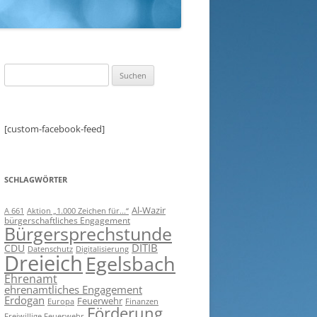
Suchen
nach:
[custom-facebook-feed]
SCHLAGWÖRTER
Al-Wazir
A 661
Aktion „1.000 Zeichen für...“
bürgerschaftliches Engagement
Bürgersprechstunde
DITIB
CDU
Digitalisierung
Datenschutz
Dreieich
Egelsbach
Ehrenamt
ehrenamtliches Engagement
Erdogan
Feuerwehr
Europa
Finanzen
Förderung
Freiwillige Feuerwehr