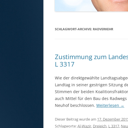
SCHLAGWORT-ARCHIVE:
RADVERKEHR
Zustimmung zum Landes
L 3317
Wie der direktgewählte Landtagsabgeo
Landtag in seiner gestrigen Sitzung 
Stimmen der beiden Koalitionsfrakti
auch Mittel für den Bau des Radwegs
Neuhof beschlossen.
Weiterlesen
→
Dieser Beitrag wurde am
17. Dezember 201
Schlagworte:
Al-Wazir
,
Dreieich
,
L 3317
,
Neu