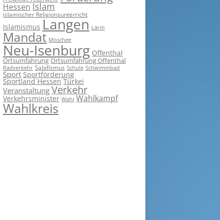
Islam
Hessen
islamischer Religionsunterricht
Langen
Islamismus
Lärm
Mandat
Moschee
Neu-Isenburg
Offenthal
Ortsumfahrung
Ortsumfahrung Offenthal
Salafismus
Radverkehr
Schwimmbad
Schule
Sport
Sportförderung
Sportland Hessen
Türkei
Verkehr
Veranstaltung
Wahlkampf
Verkehrsminister
Wahl
Wahlkreis