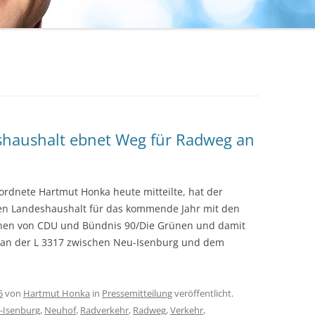
haushalt ebnet Weg für Radweg an
rdnete Hartmut Honka heute mitteilte, hat der
den Landeshaushalt für das kommende Jahr mit den
onen von CDU und Bündnis 90/Die Grünen und damit
 an der L 3317 zwischen Neu-Isenburg und dem
5
von
Hartmut Honka
in
Pressemitteilung
veröffentlicht.
-Isenburg
,
Neuhof
,
Radverkehr
,
Radweg
,
Verkehr
,