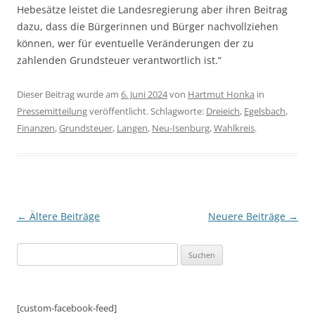
Hebesätze leistet die Landesregierung aber ihren Beitrag
dazu, dass die Bürgerinnen und Bürger nachvollziehen
können, wer für eventuelle Veränderungen der zu
zahlenden Grundsteuer verantwortlich ist.“
Dieser Beitrag wurde am
6. Juni 2024
von
Hartmut Honka
in
Pressemitteilung
veröffentlicht. Schlagworte:
Dreieich
,
Egelsbach
,
Finanzen
,
Grundsteuer
,
Langen
,
Neu-Isenburg
,
Wahlkreis
.
Beitragsnavigation
←
Ältere Beiträge
Neuere Beiträge
→
Suchen
nach:
[custom-facebook-feed]