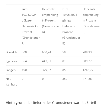
zum
Hebesatz–
zum
Hebesatz–
10.05.2024
empfehlung
10.05.2024
empfehlung
gültiger
in Prozent
gültiger
in Prozent
Hebesatz in
(Grundsteuer
Hebesatz in
(Grundsteuer
Prozent
A)
Prozent
B)
(Grundsteuer
(Grundsteuer
A)
B)
Dreieich
500
660,94
500
708,93
Egelsbach
564
443,01
815
989,27
Langen
400
379,97
850
1268,77
Neu-
0
0
350
471,88
Isenburg
Hintergrund der Reform der Grundsteuer war das Urteil