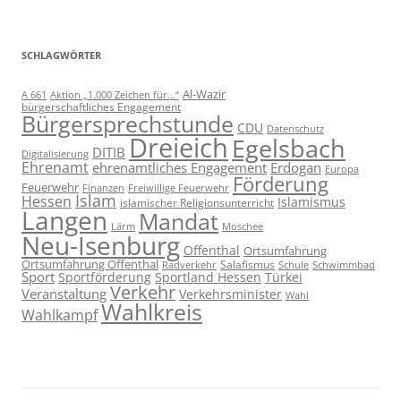
SCHLAGWÖRTER
Al-Wazir
A 661
Aktion „1.000 Zeichen für...“
bürgerschaftliches Engagement
Bürgersprechstunde
CDU
Datenschutz
Dreieich
Egelsbach
DITIB
Digitalisierung
Ehrenamt
ehrenamtliches Engagement
Erdogan
Europa
Förderung
Feuerwehr
Freiwillige Feuerwehr
Finanzen
Islam
Hessen
Islamismus
islamischer Religionsunterricht
Langen
Mandat
Lärm
Moschee
Neu-Isenburg
Offenthal
Ortsumfahrung
Ortsumfahrung Offenthal
Salafismus
Radverkehr
Schwimmbad
Schule
Sport
Sportförderung
Sportland Hessen
Türkei
Verkehr
Veranstaltung
Verkehrsminister
Wahl
Wahlkreis
Wahlkampf