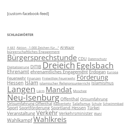
[custom-facebook-feed]
SCHLAGWÖRTER
Al-Wazir
A 661
Aktion „1.000 Zeichen für...“
bürgerschaftliches Engagement
Bürgersprechstunde
CDU
Datenschutz
Dreieich
Egelsbach
DITIB
Digitalisierung
Ehrenamt
ehrenamtliches Engagement
Erdogan
Europa
Förderung
Feuerwehr
Freiwillige Feuerwehr
Finanzen
Islam
Hessen
Islamismus
islamischer Religionsunterricht
Langen
Mandat
Lärm
Moschee
Neu-Isenburg
Offenthal
Ortsumfahrung
Ortsumfahrung Offenthal
Salafismus
Radverkehr
Schwimmbad
Schule
Sport
Sportförderung
Sportland Hessen
Türkei
Verkehr
Veranstaltung
Verkehrsminister
Wahl
Wahlkreis
Wahlkampf