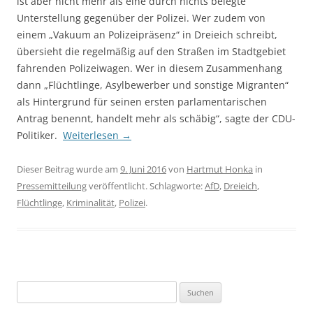
ist aber nicht mehr als eine durch nichts belegte
Unterstellung gegenüber der Polizei. Wer zudem von
einem „Vakuum an Polizeipräsenz“ in Dreieich schreibt,
übersieht die regelmäßig auf den Straßen im Stadtgebiet
fahrenden Polizeiwagen. Wer in diesem Zusammenhang
dann „Flüchtlinge, Asylbewerber und sonstige Migranten“
als Hintergrund für seinen ersten parlamentarischen
Antrag benennt, handelt mehr als schäbig“, sagte der CDU-
Politiker.
Weiterlesen
→
Dieser Beitrag wurde am
9. Juni 2016
von
Hartmut Honka
in
Pressemitteilung
veröffentlicht. Schlagworte:
AfD
,
Dreieich
,
Flüchtlinge
,
Kriminalität
,
Polizei
.
Suchen
nach: